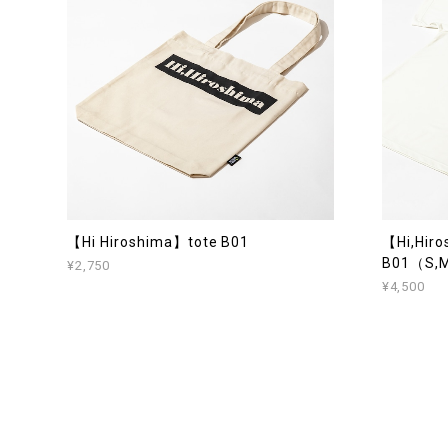
【Hi Hiroshima】tote B01
【Hi,Hiro
B01（S,
¥2,750
¥4,500