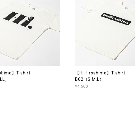
shima】T-shirt
【Hi,Hiroshima】T-shirt
M,L）
B02（S,M,L）
¥4,500