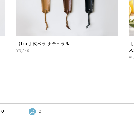
【Lue】靴ベラ ナチュラル
【
入
¥9,240
¥3
0
0