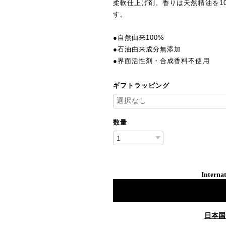
柔軟仕上げ剤。香りは天然精油を1
す。
●自然由来100%
●石油由来成分無添加
●界面活性剤・合成香料不使用
ギフトラッピング
数量
Internat
日本国