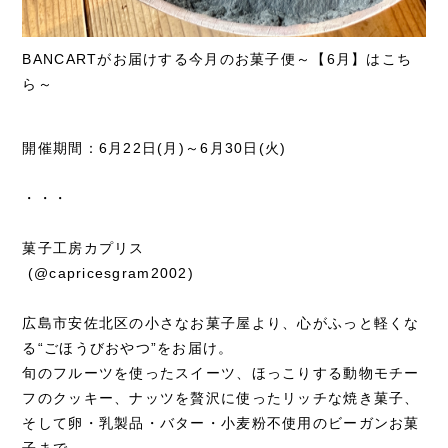
BANCARTがお届けする今月のお菓子便～【6月】はこち
ら～
開催期間：6月22日(月)～6月30日(火)
・・・
菓子工房カプリス
(@capricesgram2002)
広島市安佐北区の小さなお菓子屋より、心がふっと軽くな
る“ごほうびおやつ”をお届け。
旬のフルーツを使ったスイーツ、ほっこりする動物モチー
フのクッキー、ナッツを贅沢に使ったリッチな焼き菓子、
そして卵・乳製品・バター・小麦粉不使用のビーガンお菓
子まで。